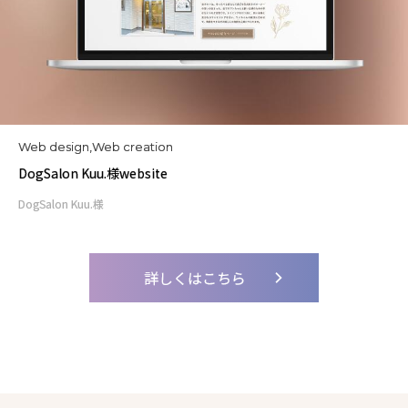
Web design,Web creation
DogSalon Kuu.様website
DogSalon Kuu.様
詳しくはこちら